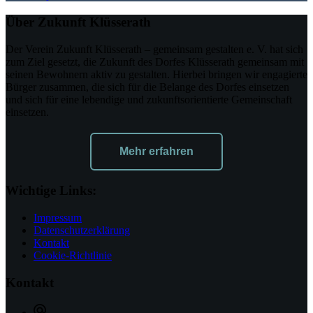
Über Zukunft Klüsserath
Der Verein Zukunft Klüsserath – gemeinsam gestalten e. V. hat sich
zum Ziel gesetzt, die Zukunft des Dorfes Klüsserath gemeinsam mit
seinen Bewohnern aktiv zu gestalten. Hierbei bringen wir engagierte
Bürger zusammen, die sich für die Belange des Dorfes einsetzen
und sich für eine lebendige und zukunftsorientierte Gemeinschaft
einsetzen.
Mehr erfahren
Wichtige Links:
Impressum
Datenschutzerklärung
Kontakt
Cookie-Richtlinie
Kontakt