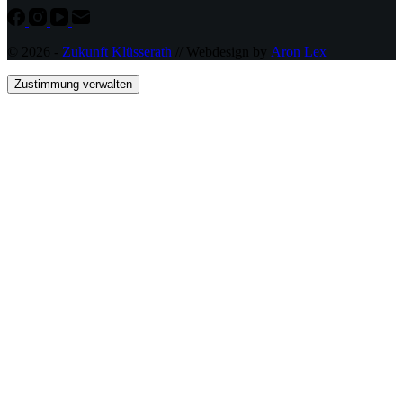
© 2026 -
Zukunft Klüsserath
// Webdesign by
Aron Lex
Zustimmung verwalten