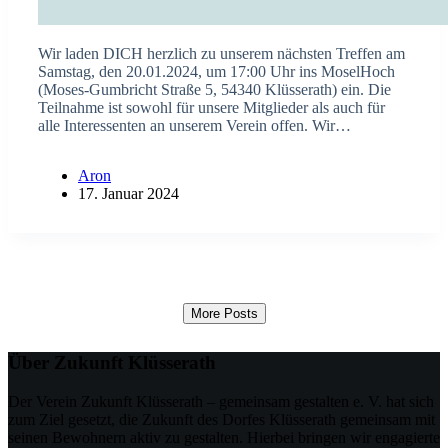
Wir laden DICH herzlich zu unserem nächsten Treffen am
Samstag, den 20.01.2024, um 17:00 Uhr ins MoselHoch
(Moses-Gumbricht Straße 5, 54340 Klüsserath) ein. Die
Teilnahme ist sowohl für unsere Mitglieder als auch für
alle Interessenten an unserem Verein offen. Wir…
Aron
17. Januar 2024
More Posts
Über Zukunft Klüsserath
Der Verein Zukunft Klüsserath – gemeinsam gestalten e. V. hat sich
zum Ziel gesetzt, die Zukunft des Dorfes Klüsserath gemeinsam mit
seinen Bewohnern aktiv zu gestalten. Hierbei bringen wir engagierte