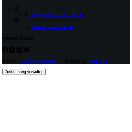
E-Mail:
info@zukunft-kluesserath.de
Website:
zukunft-kluesserath.de
Social Media
© 2026 -
Zukunft Klüsserath
// Webdesign by
Aron Lex
Zustimmung verwalten