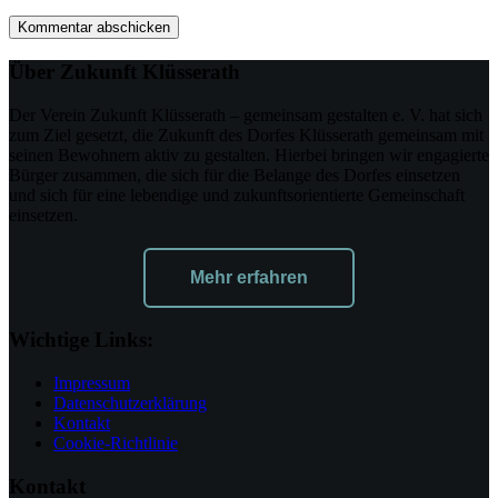
Kommentar abschicken
Über Zukunft Klüsserath
Der Verein Zukunft Klüsserath – gemeinsam gestalten e. V. hat sich
zum Ziel gesetzt, die Zukunft des Dorfes Klüsserath gemeinsam mit
seinen Bewohnern aktiv zu gestalten. Hierbei bringen wir engagierte
Bürger zusammen, die sich für die Belange des Dorfes einsetzen
und sich für eine lebendige und zukunftsorientierte Gemeinschaft
einsetzen.
Mehr erfahren
Wichtige Links:
Impressum
Datenschutzerklärung
Kontakt
Cookie-Richtlinie
Kontakt